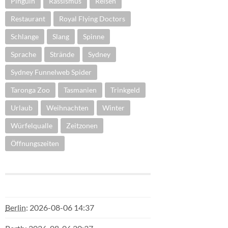
Pinguin
Rassismus
Reisen
Restaurant
Royal Flying Doctors
Schlange
Slang
Spinne
Sprache
Strände
Sydney
Sydney Funnelweb Spider
Taronga Zoo
Tasmanien
Trinkgeld
Urlaub
Weihnachten
Winter
Würfelqualle
Zeitzonen
Öffnungszeiten
Berlin
:
2026-08-06 14:37