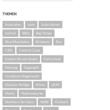
THEMEN
Australien
auto
Auto fahren
barfuß
BBQ
Big Things
Blue Mountains
Brisbane
Bus
CBD
Central Coast
Eastern Brown Snake
Fahrschule
Feiertag
Gegengift
Gondwana Regenwald
Harbour Bridge
Klima
LKW
Manly
Nationalparks
Northern Territory
NSW
Outback