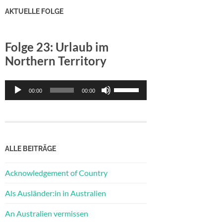
AKTUELLE FOLGE
Folge 23: Urlaub im
Northern Territory
Audio-
Pfeiltasten
00:00
00:00
Player
Hoch/Runter
benutzen,
um
die
Lautstärke
ALLE BEITRÄGE
zu
regeln.
Acknowledgement of Country
Als Ausländer:in in Australien
An Australien vermissen