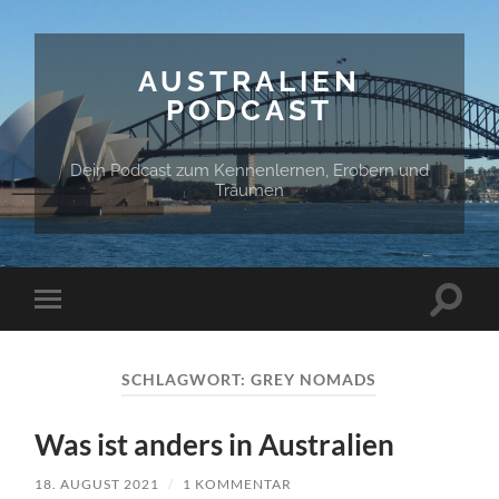
AUSTRALIEN
PODCAST
Dein Podcast zum Kennenlernen, Erobern und
Träumen
Suchfe
Mobile-
ein-/a
Menü
ein-/ausblenden
SCHLAGWORT:
GREY NOMADS
Was ist anders in Australien
18. AUGUST 2021
/
1 KOMMENTAR