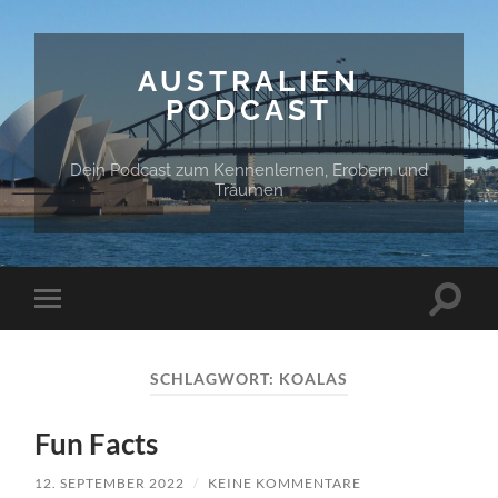
AUSTRALIEN
PODCAST
Dein Podcast zum Kennenlernen, Erobern und
Träumen
Suchfe
Mobile-
ein-/a
Menü
ein-/ausblenden
SCHLAGWORT:
KOALAS
Fun Facts
12. SEPTEMBER 2022
/
KEINE KOMMENTARE