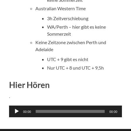
Australian Western Time
3h Zeitverschiebung
WA/Perth – hier gibt es keine
Sommerzeit
Keine Zeitzone zwischen Perth und
Adelaide
UTC + 9 gibt es nicht
Nur UTC + 8 und UTC + 9,5h
Hier Hören
.
Audio-
00:00
00:00
Player