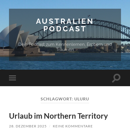
AUSTRALIEN
PODCAST
Dein Podcast zum Kennenlernen, Erobern und
Träumen
Suchfe
Mobile-
ein-/a
Menü
ein-/ausblenden
SCHLAGWORT:
ULURU
Urlaub im Northern Territory
28. DEZEMBER 2025
/
KEINE KOMMENTARE