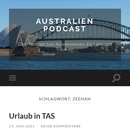
AUSTRALIEN
PODCAST
Dein Podcast zum Kennenlernen, Erobern und
Träumen
Suchfe
Mobile-
ein-/a
Menü
ein-/ausblenden
SCHLAGWORT:
ZEEHAN
Urlaub in TAS
23. JUNI 2021
/
KEINE KOMMENTARE